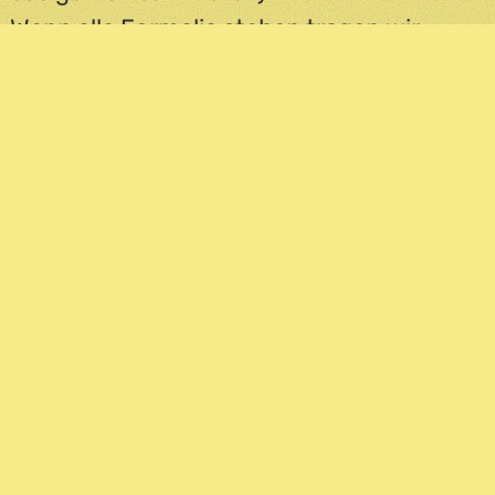
Wenn alle Formalia stehen tragen wir
deine Veranstaltung in unseren online
Kalender ein und bewerben sie auf
unserem Instagram Account
@quartiermachen.
Wie läuft die Umsetzung ab?
Wir organisieren die Schlüsselübergabe,
zunächst in Person, in Zukunft soll es auch
kontaktlos gehen
Wir unterstützen gerne, wenn du Hilfe